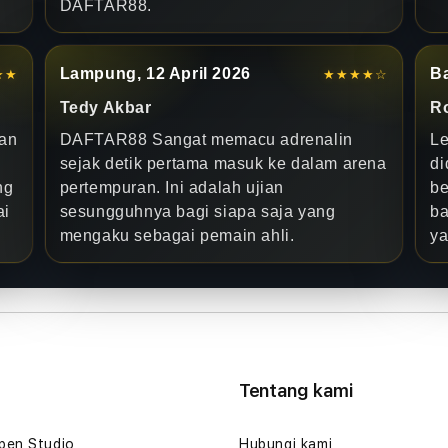
DAFTAR88
.
Lampung, 12 April 2026
Ba
★★
★★★★☆
Tedy Akbar
R
ran
DAFTAR88
Sangat memacu adrenalin
Le
.
sejak detik pertama masuk ke dalam arena
di
ng
pertempuran. Ini adalah ujian
be
ai
sesungguhnya bagi siapa saja yang
ba
mengaku sebagai pemain ahli.
ya
Tentang kami
pen Studio
Hubungi kami