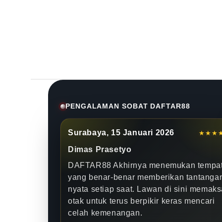
P
O
n
l
i
PENGALAMAN SOBAT DAFTAR88
n
Surabaya, 15 Januari 2026
★★★
e
Dimas Prasetyo
DAFTAR88
Akhirnya menemukan tempa
F
yang benar-benar memberikan tantanga
nyata setiap saat. Lawan di sini memak
a
otak untuk terus berpikir keras mencari
celah kemenangan.