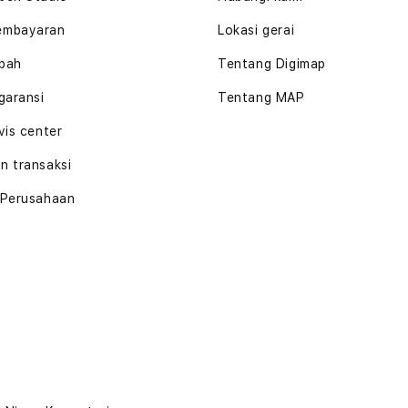
embayaran
Lokasi gerai
bah
Tentang Digimap
garansi
Tentang MAP
vis center
n transaksi
 Perusahaan