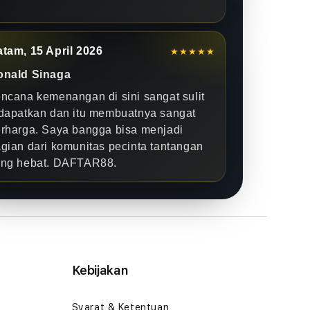
tam, 15 April 2026
★★★★★
onald Sinaga
ncana kemenangan di sini sangat sulit
dapatkan dan itu membuatnya sangat
rharga. Saya bangga bisa menjadi
gian dari komunitas pecinta tantangan
ng hebat.
DAFTAR88
.
Kebijakan
Syarat & Ketentuan