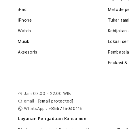
n
iPad
Metode p
iPhone
Tukar tam
t
Watch
Kebijakan 
a
Musik
Lokasi ser
Aksesoris
Pembatala
T
Edukasi &
a
n
Jam 07:00 - 22:00 WIB
t
email :
[email protected]
WhatsApp :
+855715040115
a
Layanan Pengaduan Konsumen